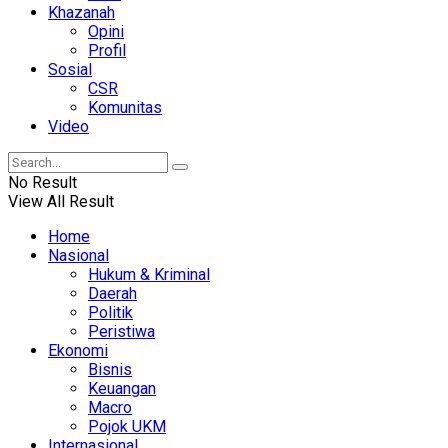
Khazanah
Opini
Profil
Sosial
CSR
Komunitas
Video
No Result
View All Result
Home
Nasional
Hukum & Kriminal
Daerah
Politik
Peristiwa
Ekonomi
Bisnis
Keuangan
Macro
Pojok UKM
Internasional