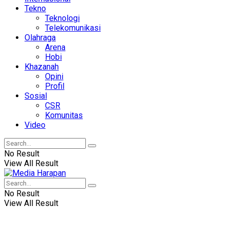
Tekno
Teknologi
Telekomunikasi
Olahraga
Arena
Hobi
Khazanah
Opini
Profil
Sosial
CSR
Komunitas
Video
No Result
View All Result
No Result
View All Result