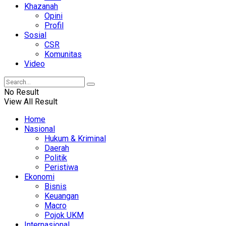
Khazanah
Opini
Profil
Sosial
CSR
Komunitas
Video
No Result
View All Result
Home
Nasional
Hukum & Kriminal
Daerah
Politik
Peristiwa
Ekonomi
Bisnis
Keuangan
Macro
Pojok UKM
Internasional