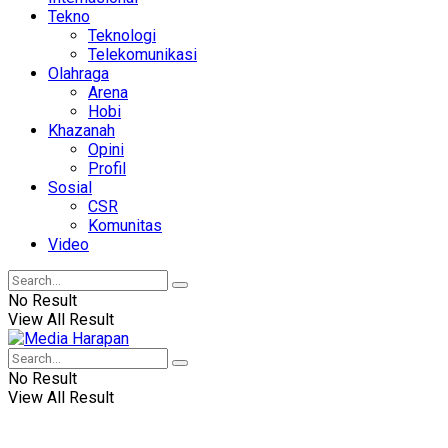
Tekno
Teknologi
Telekomunikasi
Olahraga
Arena
Hobi
Khazanah
Opini
Profil
Sosial
CSR
Komunitas
Video
No Result
View All Result
No Result
View All Result