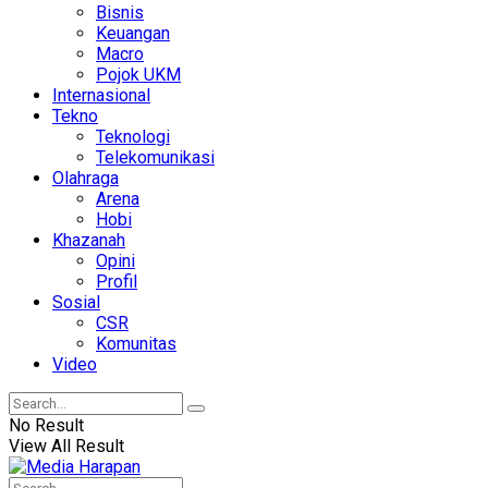
Bisnis
Keuangan
Macro
Pojok UKM
Internasional
Tekno
Teknologi
Telekomunikasi
Olahraga
Arena
Hobi
Khazanah
Opini
Profil
Sosial
CSR
Komunitas
Video
No Result
View All Result