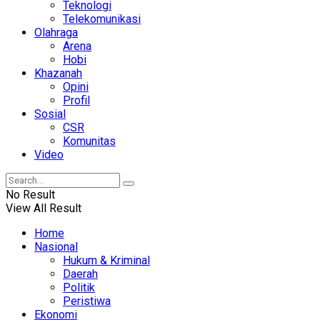
Teknologi
Telekomunikasi
Olahraga
Arena
Hobi
Khazanah
Opini
Profil
Sosial
CSR
Komunitas
Video
No Result
View All Result
Home
Nasional
Hukum & Kriminal
Daerah
Politik
Peristiwa
Ekonomi