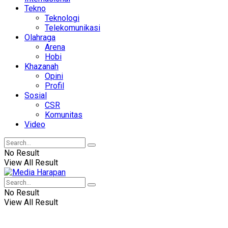
Tekno
Teknologi
Telekomunikasi
Olahraga
Arena
Hobi
Khazanah
Opini
Profil
Sosial
CSR
Komunitas
Video
No Result
View All Result
No Result
View All Result