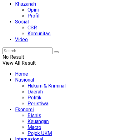
Khazanah
Opini
Profil
Sosial
CSR
Komunitas
Video
No Result
View All Result
Home
Nasional
Hukum & Kriminal
Daerah
Politik
Peristiwa
Ekonomi
Bisnis
Keuangan
Macro
Pojok UKM
Internasional