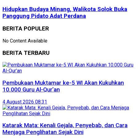
Hidupkan Budaya Minang, Walikota Solok Buka
Panggung Pidato Adat Perdana
BERITA POPULER
No Content Available
BERITA TERBARU
Pembukaan Muktamar ke-5 WI Akan Kukuhkan
10.000 Guru Al-Qur’an
4 August 2026 08:31
Katarak Mata: Kenali Gejala, Penyebab, dan Cara
Menjaga Penglihatan Sejak Dini