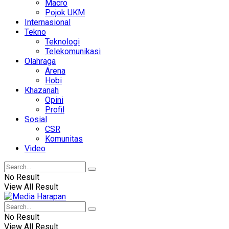
Macro
Pojok UKM
Internasional
Tekno
Teknologi
Telekomunikasi
Olahraga
Arena
Hobi
Khazanah
Opini
Profil
Sosial
CSR
Komunitas
Video
No Result
View All Result
No Result
View All Result