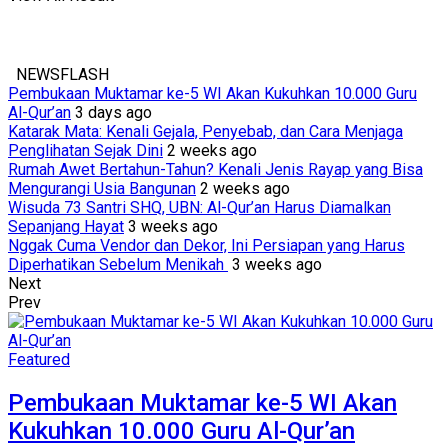
NEWSFLASH
Pembukaan Muktamar ke-5 WI Akan Kukuhkan 10.000 Guru
Al-Qur’an
3 days ago
Katarak Mata: Kenali Gejala, Penyebab, dan Cara Menjaga
Penglihatan Sejak Dini
2 weeks ago
Rumah Awet Bertahun-Tahun? Kenali Jenis Rayap yang Bisa
Mengurangi Usia Bangunan
2 weeks ago
Wisuda 73 Santri SHQ, UBN: Al-Qur’an Harus Diamalkan
Sepanjang Hayat
3 weeks ago
Nggak Cuma Vendor dan Dekor, Ini Persiapan yang Harus
Diperhatikan Sebelum Menikah
3 weeks ago
Next
Prev
Featured
Pembukaan Muktamar ke-5 WI Akan
Kukuhkan 10.000 Guru Al-Qur’an