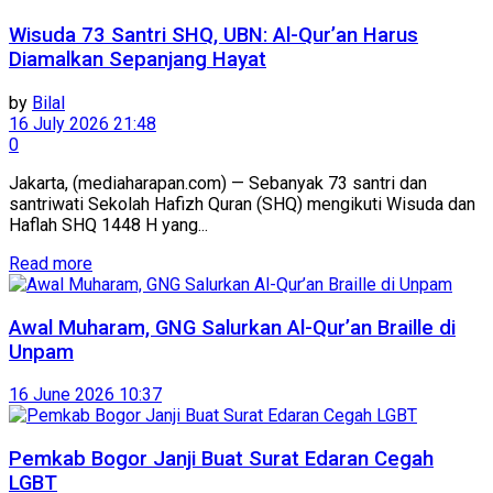
Wisuda 73 Santri SHQ, UBN: Al-Qur’an Harus
Diamalkan Sepanjang Hayat
by
Bilal
16 July 2026 21:48
0
Jakarta, (mediaharapan.com) — Sebanyak 73 santri dan
santriwati Sekolah Hafizh Quran (SHQ) mengikuti Wisuda dan
Haflah SHQ 1448 H yang...
Read more
Awal Muharam, GNG Salurkan Al-Qur’an Braille di
Unpam
16 June 2026 10:37
Pemkab Bogor Janji Buat Surat Edaran Cegah
LGBT