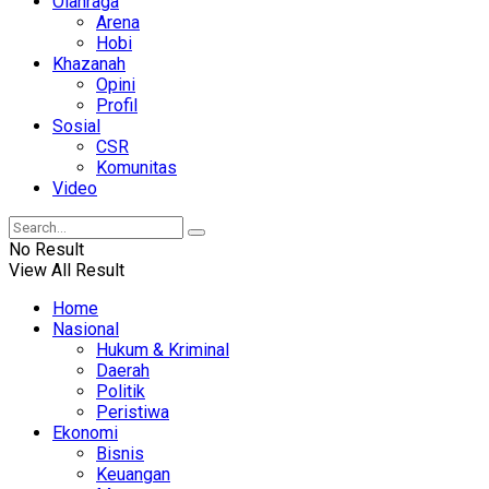
Olahraga
Arena
Hobi
Khazanah
Opini
Profil
Sosial
CSR
Komunitas
Video
No Result
View All Result
Home
Nasional
Hukum & Kriminal
Daerah
Politik
Peristiwa
Ekonomi
Bisnis
Keuangan