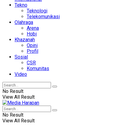
Tekno
Teknologi
Telekomunikasi
Olahraga
Arena
Hobi
Khazanah
Opini
Profil
Sosial
CSR
Komunitas
Video
No Result
View All Result
No Result
View All Result