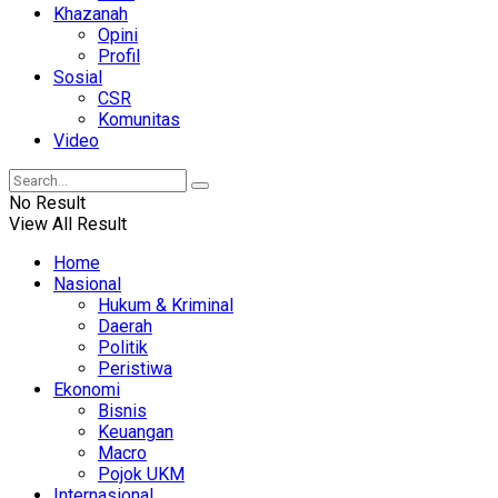
Khazanah
Opini
Profil
Sosial
CSR
Komunitas
Video
No Result
View All Result
Home
Nasional
Hukum & Kriminal
Daerah
Politik
Peristiwa
Ekonomi
Bisnis
Keuangan
Macro
Pojok UKM
Internasional