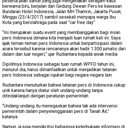
peserta jalan santai yang juga mengenakan seragam kaus
berwarna biru, berjalan dari Gedung Dewan Pers ke kawasan
Bundaran Hotel Indonesia, Jalan MH Thamrin, Jakarta Pusat,
Minggu (23/4/2017) sambil sesekali menyapa warga Ibu
Kota yang berolahraga pada saat “car free day”.
“Ini merupakan suatu event yang membanggakan bagi insan
pers Indonesia dimana kita menjadi tuan rumah kali ini. Saya
ajak teman-teman pers Indonesia untuk berpartisipasi dalam
acara tersebut karena rencananya akan hadir 1.300 jurnalis dari
dalam dan luar negeri,” ujar Rudiantara kepada awak media.
Dipilihnya Indonesia sebagai tuan rumah WPFD tahun ini,
menurut dia, harus dimanfaatkan untuk menjadikan tatanan
pers Indonesia sebagai rujukan bagi negara-negara lain.
Rudiantara menuturkan bahwa tatanan pers di Indonesia cukup
unik karena hanya diatur oleh undang-undang tanpa
ditindaklanjuti dengan peraturan pemerintah.
“Undang-undang itu menegaskan bahwa tak ada intervensi
pemerintah dalam penyelenggaraan pers di Tanah Air,”
katanya.
Namun, ia juga mengkritisi bebasnya keterbukaan informasi di