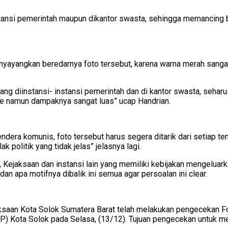
tansi pemerintah maupun dikantor swasta, sehingga memancing berb
yangkan beredarnya foto tersebut, karena warna merah sangat 
ang diinstansi- instansi pemerintah dan di kantor swasta, sehar
e namun dampaknya sangat luas” ucap Handrian.
dera komunis, foto tersebut harus segera ditarik dari setiap t
 politik yang tidak jelas” jelasnya lagi.
, Kejaksaan dan instansi lain yang memiliki kebijakan mengelua
 apa motifnya dibalik ini semua agar persoalan ini clear.
ejaksaan Kota Solok Sumatera Barat telah melakukan pengecekan 
P) Kota Solok pada Selasa, (13/12). Tujuan pengecekan untuk m