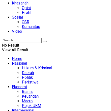
Khazanah
Opini
Profil
Sosial
CSR
Komunitas
Video
No Result
View All Result
Home
Nasional
Hukum & Kriminal
Daerah
Politik
Peristiwa
Ekonomi
Bisnis
Keuangan
Macro
Pojok UKM
Internasional