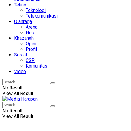
Tekno
Teknologi
Telekomunikasi
Olahraga
Arena
Hobi
Khazanah
Opini
Profil
Sosial
CSR
Komunitas
Video
No Result
View All Result
No Result
View All Result