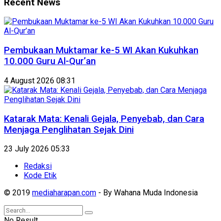
Recent News
Pembukaan Muktamar ke-5 WI Akan Kukuhkan
10.000 Guru Al-Qur’an
4 August 2026 08:31
Katarak Mata: Kenali Gejala, Penyebab, dan Cara
Menjaga Penglihatan Sejak Dini
23 July 2026 05:33
Redaksi
Kode Etik
© 2019
mediaharapan.com
- By Wahana Muda Indonesia
No Result