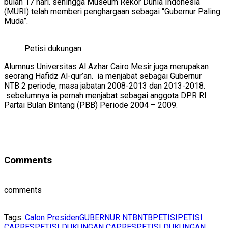
bulan 17 hari. sehingga Museum Rekor Dunia Indonesia
(MURI) telah memberi penghargaan sebagai “Gubernur Paling
Muda”.
Petisi dukungan
Alumnus Universitas Al Azhar Cairo Mesir juga merupakan
seorang Hafidz Al-qur’an. ia menjabat sebagai Gubernur
NTB 2 periode, masa jabatan 2008-2013 dan 2013-2018.
sebelumnya ia pernah menjabat sebagai anggota DPR RI
Partai Bulan Bintang (PBB) Periode 2004 – 2009.
Comments
comments
Tags:
Calon Presiden
GUBERNUR NTB
NTB
PETISI
PETISI
CAPRES
PETISI DUKUNGAN CAPRES
PETISI DUKUNGAN