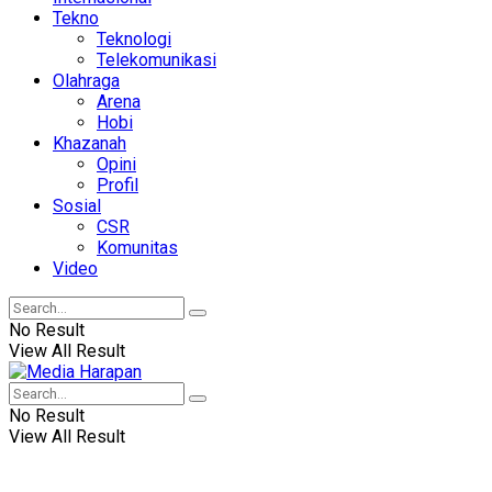
Tekno
Teknologi
Telekomunikasi
Olahraga
Arena
Hobi
Khazanah
Opini
Profil
Sosial
CSR
Komunitas
Video
No Result
View All Result
No Result
View All Result