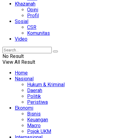
Khazanah
Opini
Profil
Sosial
CSR
Komunitas
Video
No Result
View All Result
Home
Nasional
Hukum & Kriminal
Daerah
Politik
Peristiwa
Ekonomi
Bisnis
Keuangan
Macro
Pojok UKM
Internasional