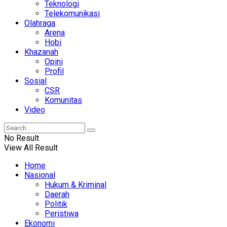
Teknologi
Telekomunikasi
Olahraga
Arena
Hobi
Khazanah
Opini
Profil
Sosial
CSR
Komunitas
Video
No Result
View All Result
Home
Nasional
Hukum & Kriminal
Daerah
Politik
Peristiwa
Ekonomi