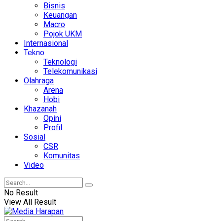
Bisnis
Keuangan
Macro
Pojok UKM
Internasional
Tekno
Teknologi
Telekomunikasi
Olahraga
Arena
Hobi
Khazanah
Opini
Profil
Sosial
CSR
Komunitas
Video
No Result
View All Result