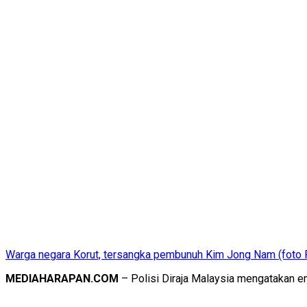
Warga negara Korut, tersangka pembunuh Kim Jong Nam (foto R
MEDIAHARAPAN.COM
– Polisi Diraja Malaysia mengatakan em