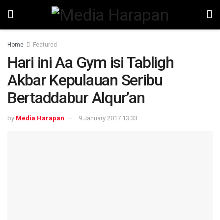
Home
Featured
Hari ini Aa Gym isi Tabligh
Akbar Kepulauan Seribu
Bertaddabur Alqur’an
by
Media Harapan
9 January 2017 13:33