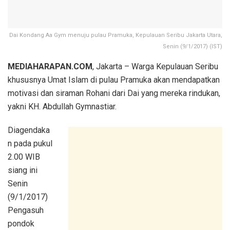
Dai Kondang Aa Gym menuju pulau Pramuka, Kepulauan Seribu Jakarta Utara,
Senin (9/1/2017) (IST)
​MEDIAHARAPAN.COM
, Jakarta – Warga Kepulauan Seribu
khususnya Umat Islam di pulau Pramuka akan mendapatkan
motivasi dan siraman Rohani dari Dai yang mereka rindukan,
yakni KH. Abdullah Gymnastiar.
Diagendaka
n pada pukul
2.00 WIB
siang ini
Senin
(9/1/2017)
Pengasuh
pondok