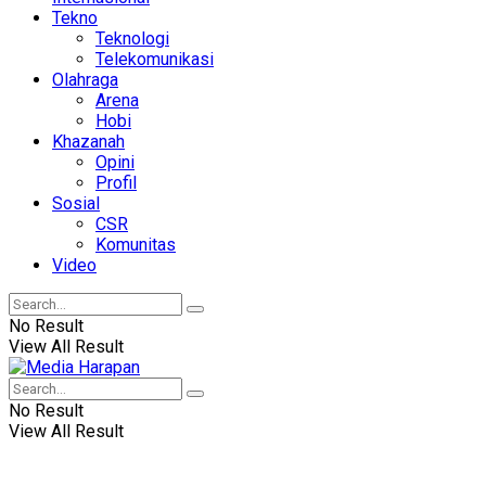
Tekno
Teknologi
Telekomunikasi
Olahraga
Arena
Hobi
Khazanah
Opini
Profil
Sosial
CSR
Komunitas
Video
No Result
View All Result
No Result
View All Result