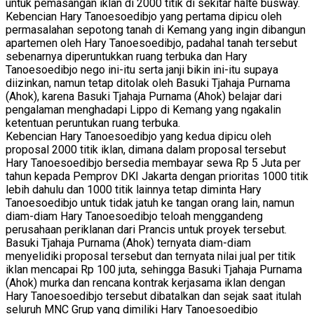
untuk pemasangan iklan di 2000 titik di sekitar halte busway.
Kebencian Hary Tanoesoedibjo yang pertama dipicu oleh
permasalahan sepotong tanah di Kemang yang ingin dibangun
apartemen oleh Hary Tanoesoedibjo, padahal tanah tersebut
sebenarnya diperuntukkan ruang terbuka dan Hary
Tanoesoedibjo nego ini-itu serta janji bikin ini-itu supaya
diizinkan, namun tetap ditolak oleh Basuki Tjahaja Purnama
(Ahok), karena Basuki Tjahaja Purnama (Ahok) belajar dari
pengalaman menghadapi Lippo di Kemang yang ngakalin
ketentuan peruntukan ruang terbuka.
Kebencian Hary Tanoesoedibjo yang kedua dipicu oleh
proposal 2000 titik iklan, dimana dalam proposal tersebut
Hary Tanoesoedibjo bersedia membayar sewa Rp 5 Juta per
tahun kepada Pemprov DKI Jakarta dengan prioritas 1000 titik
lebih dahulu dan 1000 titik lainnya tetap diminta Hary
Tanoesoedibjo untuk tidak jatuh ke tangan orang lain, namun
diam-diam Hary Tanoesoedibjo teloah menggandeng
perusahaan periklanan dari Prancis untuk proyek tersebut.
Basuki Tjahaja Purnama (Ahok) ternyata diam-diam
menyelidiki proposal tersebut dan ternyata nilai jual per titik
iklan mencapai Rp 100 juta, sehingga Basuki Tjahaja Purnama
(Ahok) murka dan rencana kontrak kerjasama iklan dengan
Hary Tanoesoedibjo tersebut dibatalkan dan sejak saat itulah
seluruh MNC Grup yang dimiliki Hary Tanoesoedibjo