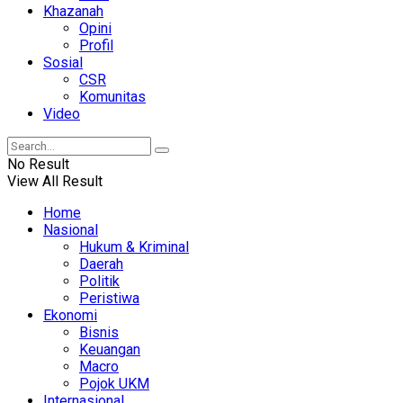
Khazanah
Opini
Profil
Sosial
CSR
Komunitas
Video
No Result
View All Result
Home
Nasional
Hukum & Kriminal
Daerah
Politik
Peristiwa
Ekonomi
Bisnis
Keuangan
Macro
Pojok UKM
Internasional