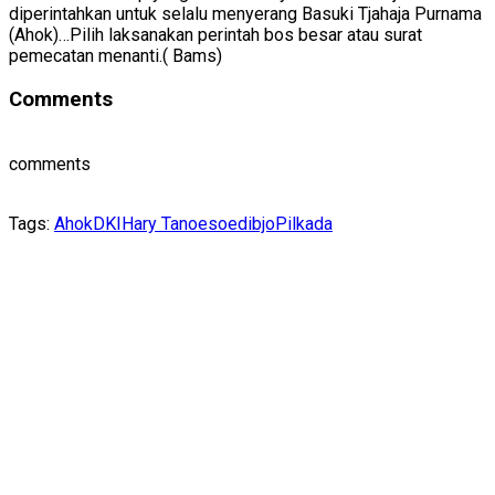
diperintahkan untuk selalu menyerang Basuki Tjahaja Purnama
(Ahok)…Pilih laksanakan perintah bos besar atau surat
pemecatan menanti.( Bams)
Comments
comments
Tags:
Ahok
DKI
Hary Tanoesoedibjo
Pilkada