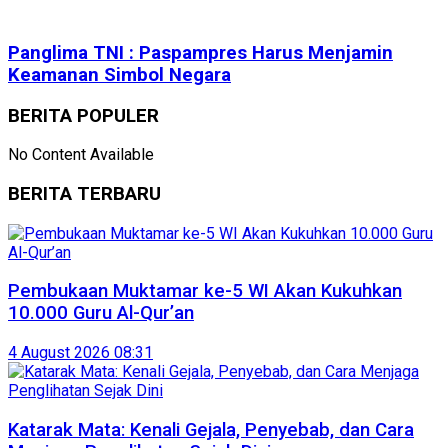
Panglima TNI : Paspampres Harus Menjamin
Keamanan Simbol Negara
BERITA POPULER
No Content Available
BERITA TERBARU
Pembukaan Muktamar ke-5 WI Akan Kukuhkan
10.000 Guru Al-Qur’an
4 August 2026 08:31
Katarak Mata: Kenali Gejala, Penyebab, dan Cara