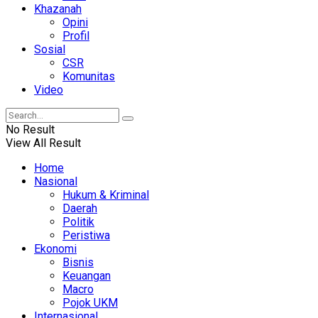
Khazanah
Opini
Profil
Sosial
CSR
Komunitas
Video
No Result
View All Result
Home
Nasional
Hukum & Kriminal
Daerah
Politik
Peristiwa
Ekonomi
Bisnis
Keuangan
Macro
Pojok UKM
Internasional