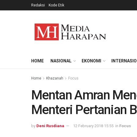
Redaksi
Kode Etik
HOME
NASIONAL
EKONOMI
INTERNASI
Home
Khazanah
Focus
Mentan Amran Mene
Menteri Pertanian B
by
Deni Rusdiana
12 February 2018 15:55
in
Focus