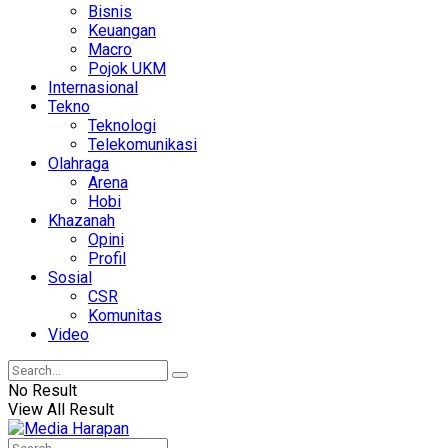
Bisnis
Keuangan
Macro
Pojok UKM
Internasional
Tekno
Teknologi
Telekomunikasi
Olahraga
Arena
Hobi
Khazanah
Opini
Profil
Sosial
CSR
Komunitas
Video
No Result
View All Result