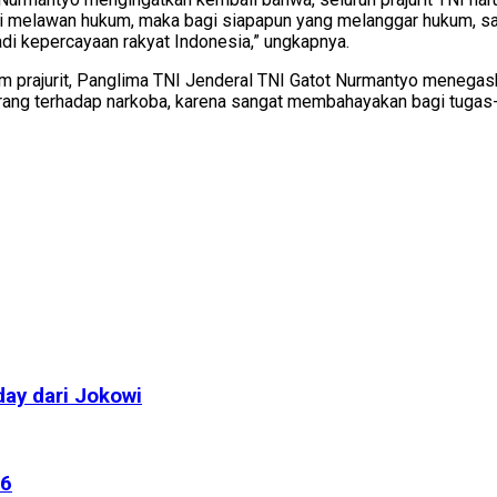
ni melawan hukum, maka bagi siapapun yang melanggar hukum, sa
di kepercayaan rakyat Indonesia,” ungkapnya.
num prajurit, Panglima TNI Jenderal TNI Gatot Nurmantyo menegas
ng terhadap narkoba, karena sangat membahayakan bagi tugas-t
day dari Jokowi
16