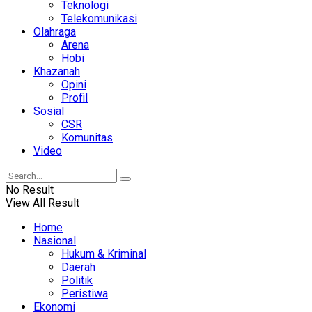
Teknologi
Telekomunikasi
Olahraga
Arena
Hobi
Khazanah
Opini
Profil
Sosial
CSR
Komunitas
Video
No Result
View All Result
Home
Nasional
Hukum & Kriminal
Daerah
Politik
Peristiwa
Ekonomi