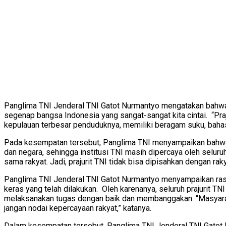
Panglima TNI Jenderal TNI Gatot Nurmantyo mengatakan bahwa, 
segenap bangsa Indonesia yang sangat-sangat kita cintai. “Praj
kepulauan terbesar penduduknya, memiliki beragam suku, bahasa, 
Pada kesempatan tersebut, Panglima TNI menyampaikan bahwa pr
dan negara, sehingga institusi TNI masih dipercaya oleh selur
sama rakyat. Jadi, prajurit TNI tidak bisa dipisahkan dengan rak
Panglima TNI Jenderal TNI Gatot Nurmantyo menyampaikan rasa b
keras yang telah dilakukan. Oleh karenanya, seluruh prajurit T
melaksanakan tugas dengan baik dan membanggakan. “Masyarakat
jangan nodai kepercayaan rakyat,” katanya.
Dalam kesempatan tersebut, Panglima TNI Jenderal TNI Gatot N