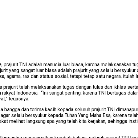
prajurit TNI adalah manusia luar biasa, karena melaksanakan tu
urit yang sangat luar biasa adalah prajurit yang selalu bersyuk
agama, ras dan status sosial, tetapi tetap satu negara, itulah In
ajurit telah melaksanakan tugas dengan tulus dan ikhlas serta 
uh rakyat Indonesia. “Ini sangat penting, karena TNI bertugas 
yat,” tegasnya.
angga dan terima kasih kepada seluruh prajurit TNI dimanapun b
NI agar selalu bersyukur kepada Tuhan Yang Maha Esa, karena tela
 melihat langsung apa yang telah kita kerjakan, sehingga insti
urmantyo mengingatkan kembali bahwa, seluruh prajurit TNI haru