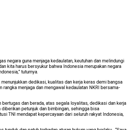
gas negara guna menjaga kedaulatan, keutuhan dan melindungi
ur dan kita harus bersyukur bahwa Indonesia merupakan negara
donesia,” tuturnya.
menunjukkan dedikasi, kualitas dan kerja keras demi bangsa
dalam rangka menjaga dan mengawal kedaulatan NKRI bersama-
ertugas dan berada, atas segala loyalitas, dedikasi dan kerja
h diberikan petunjuk dan bimbingan, sehingga bisa
tusi TNI mendapat kepercayaan dari seluruh rakyat Indonesia,
s tunduk dan patuh terhadap aturan hukum yang berlaku. “Saya