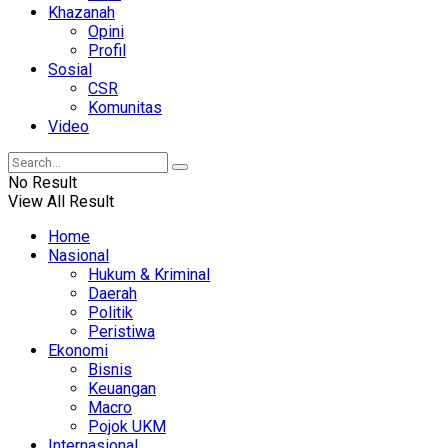
Khazanah
Opini
Profil
Sosial
CSR
Komunitas
Video
No Result
View All Result
Home
Nasional
Hukum & Kriminal
Daerah
Politik
Peristiwa
Ekonomi
Bisnis
Keuangan
Macro
Pojok UKM
Internasional