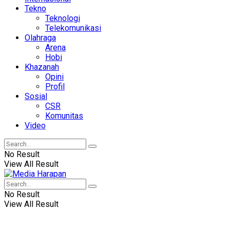
Tekno
Teknologi
Telekomunikasi
Olahraga
Arena
Hobi
Khazanah
Opini
Profil
Sosial
CSR
Komunitas
Video
No Result
View All Result
No Result
View All Result