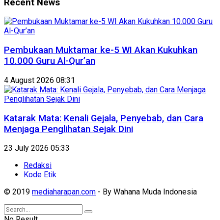
Recent News
Pembukaan Muktamar ke-5 WI Akan Kukuhkan
10.000 Guru Al-Qur’an
4 August 2026 08:31
Katarak Mata: Kenali Gejala, Penyebab, dan Cara
Menjaga Penglihatan Sejak Dini
23 July 2026 05:33
Redaksi
Kode Etik
© 2019
mediaharapan.com
- By Wahana Muda Indonesia
No Result