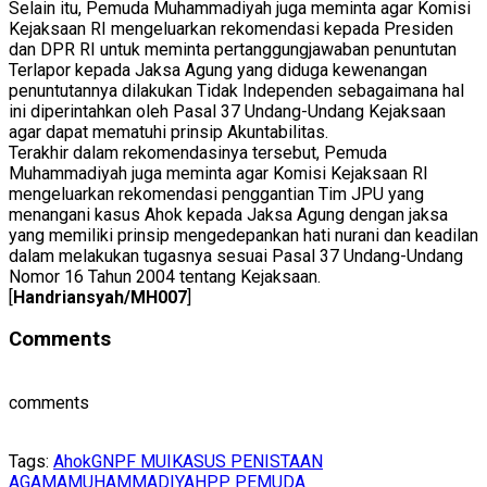
Selain itu, Pemuda Muhammadiyah juga meminta agar Komisi
Kejaksaan RI mengeluarkan rekomendasi kepada Presiden
dan DPR RI untuk meminta pertanggungjawaban penuntutan
Terlapor kepada Jaksa Agung yang diduga kewenangan
penuntutannya dilakukan Tidak Independen sebagaimana hal
ini diperintahkan oleh Pasal 37 Undang-Undang Kejaksaan
agar dapat mematuhi prinsip Akuntabilitas.
Terakhir dalam rekomendasinya tersebut, Pemuda
Muhammadiyah juga meminta agar Komisi Kejaksaan RI
mengeluarkan rekomendasi penggantian Tim JPU yang
menangani kasus Ahok kepada Jaksa Agung dengan jaksa
yang memiliki prinsip mengedepankan hati nurani dan keadilan
dalam melakukan tugasnya sesuai Pasal 37 Undang-Undang
Nomor 16 Tahun 2004 tentang Kejaksaan.
[
Handriansyah/MH007
]
Comments
comments
Tags:
Ahok
GNPF MUI
KASUS PENISTAAN
AGAMA
MUHAMMADIYAH
PP PEMUDA