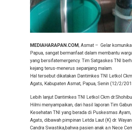
MEDIAHARAPAN.COM
, Asmat – Gelar komunikas
Papua, sangat bermanfaat dalam membantu warga
yang bersifatemergency. Tim Satgaskes TNI ber
kejang terus-menerus sepanjang malam.
Hal tersebut dikatakan Dantimkes TNI Letkol Ckm 
Agats, Kabupaten Asmat, Papua, Senin (12/2/201
Lebih lanjut Dantimkes TNI Letkol Ckm dr.Shohibu
Hilmi menyampaikan, dari hasil laporan Tim Gabu
Kesehatan TNI yang berada di Puskesmas Ayam, 
Agats, dibawah pimpinan Letda Laut (K) dr. Waya
Candra Swastika,bahwa pasien anak a.n Nece Ce