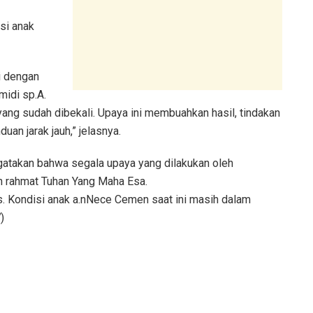
.
si anak
i dengan
midi sp.A.
ang sudah dibekali. Upaya ini membuahkan hasil, tindakan
uan jarak jauh,” jelasnya.
gatakan bahwa segala upaya yang dilakukan oleh
an rahmat Tuhan Yang Maha Esa.
s. Kondisi anak a.nNece Cemen saat ini masih dalam
7
)