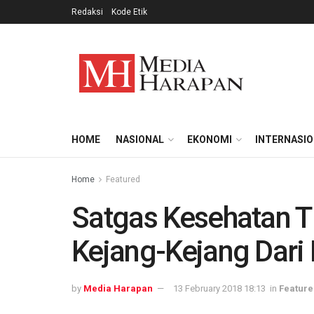
Redaksi
Kode Etik
HOME
NASIONAL
EKONOMI
INTERNASI
Home
Featured
Satgas Kesehatan 
Kejang-Kejang Dari 
by
Media Harapan
13 February 2018 18:13
in
Feature