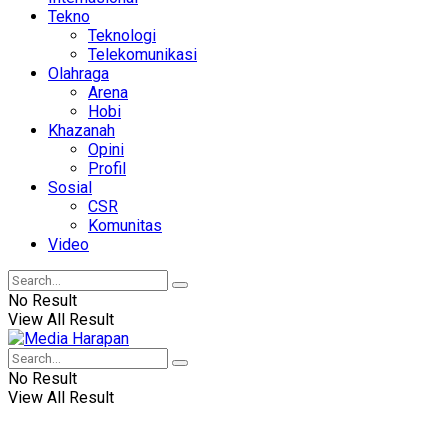
Tekno
Teknologi
Telekomunikasi
Olahraga
Arena
Hobi
Khazanah
Opini
Profil
Sosial
CSR
Komunitas
Video
No Result
View All Result
No Result
View All Result