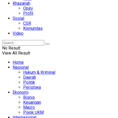
Khazanah
Opini
Profil
Sosial
CSR
Komunitas
Video
No Result
View All Result
Home
Nasional
Hukum & Kriminal
Daerah
Politik
Peristiwa
Ekonomi
Bisnis
Keuangan
Macro
Pojok UKM
Internasional