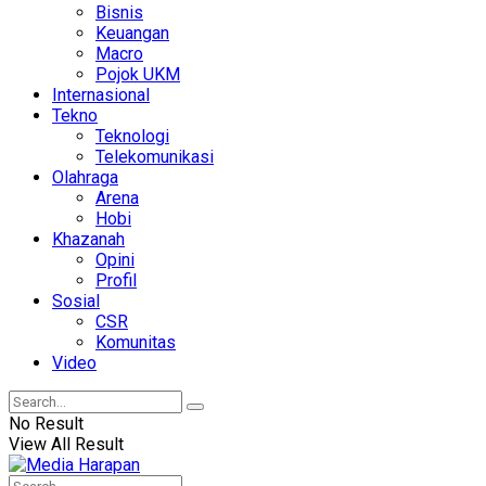
Bisnis
Keuangan
Macro
Pojok UKM
Internasional
Tekno
Teknologi
Telekomunikasi
Olahraga
Arena
Hobi
Khazanah
Opini
Profil
Sosial
CSR
Komunitas
Video
No Result
View All Result