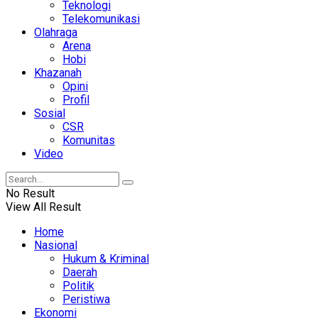
Teknologi
Telekomunikasi
Olahraga
Arena
Hobi
Khazanah
Opini
Profil
Sosial
CSR
Komunitas
Video
No Result
View All Result
Home
Nasional
Hukum & Kriminal
Daerah
Politik
Peristiwa
Ekonomi