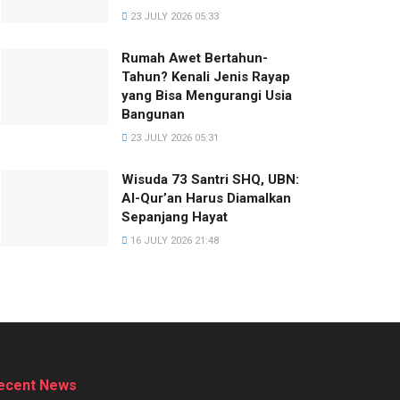
23 JULY 2026 05:33
Rumah Awet Bertahun-
Tahun? Kenali Jenis Rayap
yang Bisa Mengurangi Usia
Bangunan
23 JULY 2026 05:31
Wisuda 73 Santri SHQ, UBN:
Al-Qur’an Harus Diamalkan
Sepanjang Hayat
16 JULY 2026 21:48
ecent News