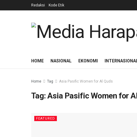
Redaksi
Kode Etik
HOME
NASIONAL
EKONOMI
INTERNASIONA
Home
Tag
Asia Pasific Women for Al Quds
Tag:
Asia Pasific Women for A
FEATURED