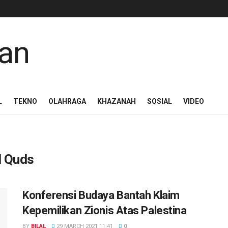
L
TEKNO
OLAHRAGA
KHAZANAH
SOSIAL
VIDEO
l Quds
Konferensi Budaya Bantah Klaim
Kepemilikan Zionis Atas Palestina
BY
BILAL
29 MARCH 2021 11:41
0