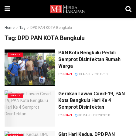
Home
Tag
DPD PAN KOTA Bengkulu
Tag:
DPD PAN KOTA Bengkulu
PAN Kota Bengkulu Peduli
DAERAH
Semprot Disinfektan Rumah
Warga
BY
GHAZI
13 APRIL 2020 15:50
Gerakan Lawan Covid-19, PAN
DAERAH
Kota Bengkulu Hari Ke 4
Semprot Disinfektan
BY
GHAZI
30 MARCH 2020 20:08
Giat Hari Kedua, DPD PAN