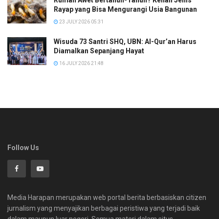
Rayap yang Bisa Mengurangi Usia Bangunan
23 JULY 2026 05:31
Wisuda 73 Santri SHQ, UBN: Al-Qur’an Harus
Diamalkan Sepanjang Hayat
16 JULY 2026 21:48
Follow Us
Media Harapan merupakan web portal berita berbasiskan citizen
jurnalism yang menyajikan berbagai peristiwa yang terjadi baik
dalam maupun luar negeri. Semua materi dalam situs