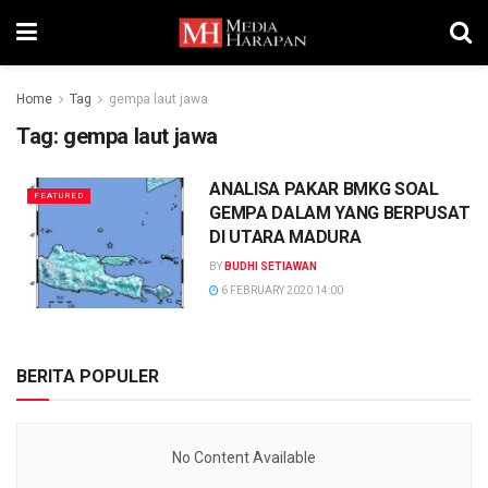
Home
Tag
gempa laut jawa
Tag:
gempa laut jawa
ANALISA PAKAR BMKG SOAL
FEATURED
GEMPA DALAM YANG BERPUSAT
DI UTARA MADURA
BY
BUDHI SETIAWAN
6 FEBRUARY 2020 14:00
BERITA POPULER
No Content Available