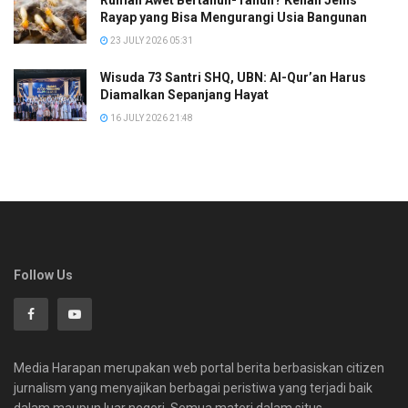
Rayap yang Bisa Mengurangi Usia Bangunan
23 JULY 2026 05:31
Wisuda 73 Santri SHQ, UBN: Al-Qur’an Harus
Diamalkan Sepanjang Hayat
16 JULY 2026 21:48
Follow Us
Media Harapan merupakan web portal berita berbasiskan citizen
jurnalism yang menyajikan berbagai peristiwa yang terjadi baik
dalam maupun luar negeri. Semua materi dalam situs