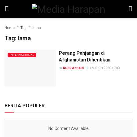
Home
Tag
lama
Tag:
lama
Perang Panjangan di
INTERNASIONAL
Afghanistan Dihentikan
BY
NOER AZHARI
1 MARCH 2020 10:00
BERITA POPULER
No Content Available