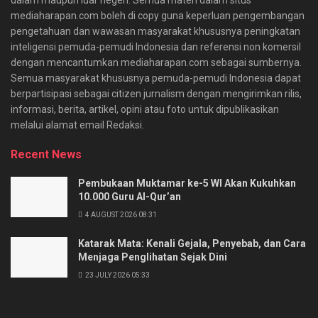
mediaharapan.com boleh di copy guna keperluan pengembangan
pengetahuan dan wawasan masyarakat khususnya peningkatan
inteligensi pemuda-pemudi Indonesia dan referensi non komersil
dengan mencantumkan mediaharapan.com sebagai sumbernya.
Semua masyarakat khususnya pemuda-pemudi Indonesia dapat
berpartisipasi sebagai citizen jurnalism dengan mengirimkan rilis,
informasi, berita, artikel, opini atau foto untuk dipublikasikan
melalui alamat email Redaksi.
Recent News
Pembukaan Muktamar ke-5 WI Akan Kukuhkan
10.000 Guru Al-Qur’an
4 AUGUST 2026 08:31
Katarak Mata: Kenali Gejala, Penyebab, dan Cara
Menjaga Penglihatan Sejak Dini
23 JULY 2026 05:33