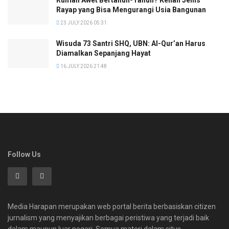
Rayap yang Bisa Mengurangi Usia Bangunan
23 JULY 2026 05:31
Wisuda 73 Santri SHQ, UBN: Al-Qur’an Harus
Diamalkan Sepanjang Hayat
16 JULY 2026 21:48
Follow Us
Media Harapan merupakan web portal berita berbasiskan citizen
jurnalism yang menyajikan berbagai peristiwa yang terjadi baik
dalam maupun luar negeri. Semua materi dalam situs