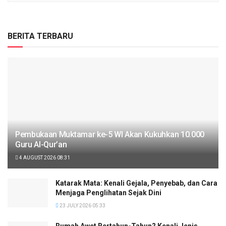
BERITA TERBARU
Pembukaan Muktamar ke-5 WI Akan Kukuhkan 10.000
Guru Al-Qur’an
4 AUGUST 2026 08:31
Katarak Mata: Kenali Gejala, Penyebab, dan Cara
Menjaga Penglihatan Sejak Dini
23 JULY 2026 05:33
Rumah Awet Bertahun-Tahun? Kenali Jenis