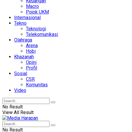
Keuangan
Macro
Pojok UKM
Internasional
Tekno
Teknologi
Telekomunikasi
Olahraga
Arena
Hobi
Khazanah
Opini
Profil
Sosial
CSR
Komunitas
Video
No Result
View All Result
No Result