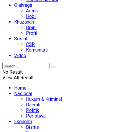
Olahraga
Arena
Hobi
Khazanah
Opini
Profil
Sosial
CSR
Komunitas
Video
No Result
View All Result
Home
Nasional
Hukum & Kriminal
Daerah
Politik
Peristiwa
Ekonomi
Bisnis