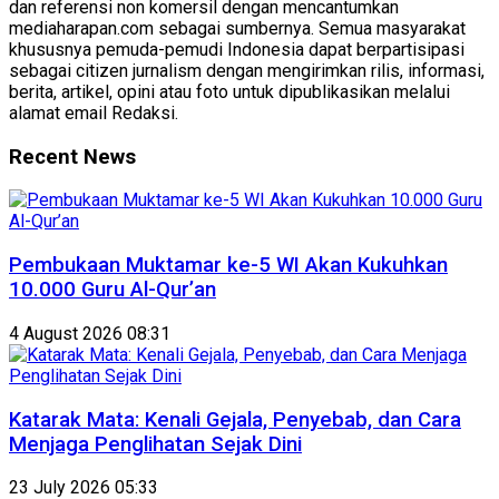
dan referensi non komersil dengan mencantumkan
mediaharapan.com sebagai sumbernya. Semua masyarakat
khususnya pemuda-pemudi Indonesia dapat berpartisipasi
sebagai citizen jurnalism dengan mengirimkan rilis, informasi,
berita, artikel, opini atau foto untuk dipublikasikan melalui
alamat email Redaksi.
Recent News
Pembukaan Muktamar ke-5 WI Akan Kukuhkan
10.000 Guru Al-Qur’an
4 August 2026 08:31
Katarak Mata: Kenali Gejala, Penyebab, dan Cara
Menjaga Penglihatan Sejak Dini
23 July 2026 05:33