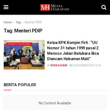
Home
Tag
Menteri PDIP
Tag:
Menteri PDIP
Ketua KPK Komjen Firli : “UU
HUKUM & KRIMINAL
Nomor 31 tahun 1999 pasal 2
Mensos Juliari Batubara Bisa
Diancam Hukuman Mati”
BY
NOER AZHARI
6 DECEMBER 2020 15:33
BERITA POPULER
No Content Available