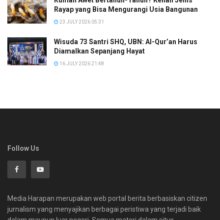
Rayap yang Bisa Mengurangi Usia Bangunan
23 JULY 2026 05:31
Wisuda 73 Santri SHQ, UBN: Al-Qur’an Harus
Diamalkan Sepanjang Hayat
16 JULY 2026 21:48
Follow Us
Media Harapan merupakan web portal berita berbasiskan citizen
jurnalism yang menyajikan berbagai peristiwa yang terjadi baik
dalam maupun luar negeri. Semua materi dalam situs