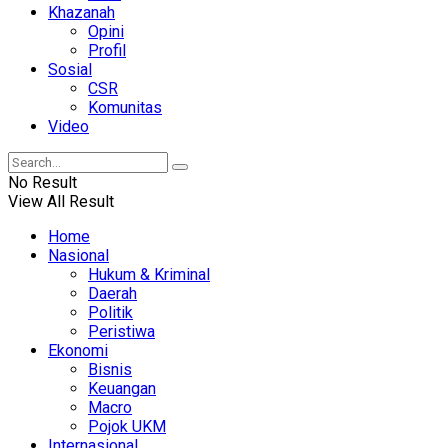
Khazanah
Opini
Profil
Sosial
CSR
Komunitas
Video
No Result
View All Result
Home
Nasional
Hukum & Kriminal
Daerah
Politik
Peristiwa
Ekonomi
Bisnis
Keuangan
Macro
Pojok UKM
Internasional