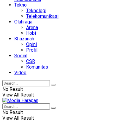
Tekno
Teknologi
Telekomunikasi
Olahraga
Arena
Hobi
Khazanah
Opini
Profil
Sosial
CSR
Komunitas
Video
No Result
View All Result
No Result
View All Result