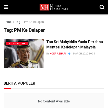
Home
Tag
PM Ke Delapan
Tag:
PM Ke Delapan
Tan Sri Muhyiddin Yasin Perdana
INTERNASIONAL
Menteri Kedelapan Malaysia
BY
NOER AZHARI
1 MARCH 2020 10:35
BERITA POPULER
No Content Available