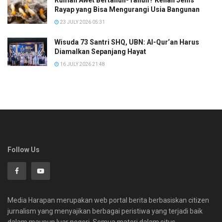
Rayap yang Bisa Mengurangi Usia Bangunan
23 JULY 2026 05:31
Wisuda 73 Santri SHQ, UBN: Al-Qur’an Harus
Diamalkan Sepanjang Hayat
16 JULY 2026 21:48
Follow Us
Media Harapan merupakan web portal berita berbasiskan citizen
jurnalism yang menyajikan berbagai peristiwa yang terjadi baik
dalam maupun luar negeri. Semua materi dalam situs