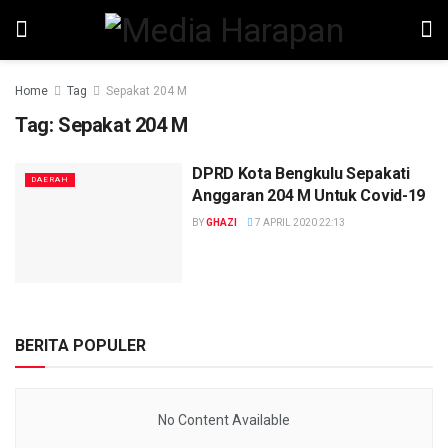
Home
Tag
Sepakat 204 M
Tag:
Sepakat 204 M
DPRD Kota Bengkulu Sepakati
DAERAH
Anggaran 204 M Untuk Covid-19
BY
GHAZI
7 APRIL 2020 22:13
BERITA POPULER
No Content Available