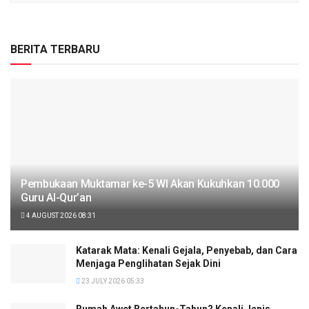
BERITA TERBARU
Pembukaan Muktamar ke-5 WI Akan Kukuhkan 10.000
Guru Al-Qur’an
4 AUGUST 2026 08:31
Katarak Mata: Kenali Gejala, Penyebab, dan Cara
Menjaga Penglihatan Sejak Dini
23 JULY 2026 05:33
Rumah Awet Bertahun-Tahun? Kenali Jenis