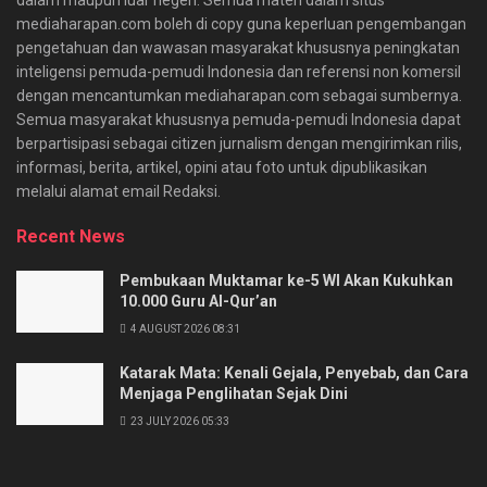
mediaharapan.com boleh di copy guna keperluan pengembangan
pengetahuan dan wawasan masyarakat khususnya peningkatan
inteligensi pemuda-pemudi Indonesia dan referensi non komersil
dengan mencantumkan mediaharapan.com sebagai sumbernya.
Semua masyarakat khususnya pemuda-pemudi Indonesia dapat
berpartisipasi sebagai citizen jurnalism dengan mengirimkan rilis,
informasi, berita, artikel, opini atau foto untuk dipublikasikan
melalui alamat email Redaksi.
Recent News
Pembukaan Muktamar ke-5 WI Akan Kukuhkan
10.000 Guru Al-Qur’an
4 AUGUST 2026 08:31
Katarak Mata: Kenali Gejala, Penyebab, dan Cara
Menjaga Penglihatan Sejak Dini
23 JULY 2026 05:33