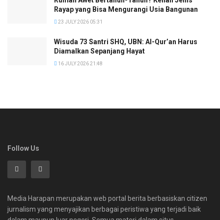
Rayap yang Bisa Mengurangi Usia Bangunan
23 JULY 2026 05:31
Wisuda 73 Santri SHQ, UBN: Al-Qur’an Harus
Diamalkan Sepanjang Hayat
16 JULY 2026 21:48
Follow Us
Media Harapan merupakan web portal berita berbasiskan citizen
jurnalism yang menyajikan berbagai peristiwa yang terjadi baik
dalam maupun luar negeri. Semua materi dalam situs