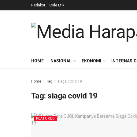
Redaksi
Kode Etik
HOME
NASIONAL
EKONOMI
INTERNASI
Home
Tag
siaga covid 19
Tag:
siaga covid 19
FEATURED