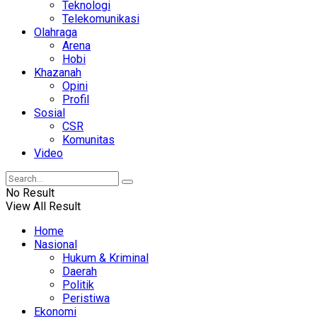
Teknologi
Telekomunikasi
Olahraga
Arena
Hobi
Khazanah
Opini
Profil
Sosial
CSR
Komunitas
Video
No Result
View All Result
Home
Nasional
Hukum & Kriminal
Daerah
Politik
Peristiwa
Ekonomi