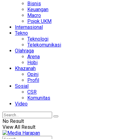
Bisnis
Keuangan
Macro
Pojok UKM
Internasional
Tekno
Teknologi
Telekomunikasi
Olahraga
Arena
Hobi
Khazanah
Opini
Profil
Sosial
CSR
Komunitas
Video
No Result
View All Result