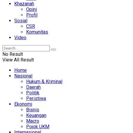
Khazanah
Opini
Profil
Sosial
CSR
Komunitas
Video
No Result
View All Result
Home
Nasional
Hukum & Kriminal
Daerah
Politik
Peristiwa
Ekonomi
Bisnis
Keuangan
Macro
Pojok UKM
Internasional