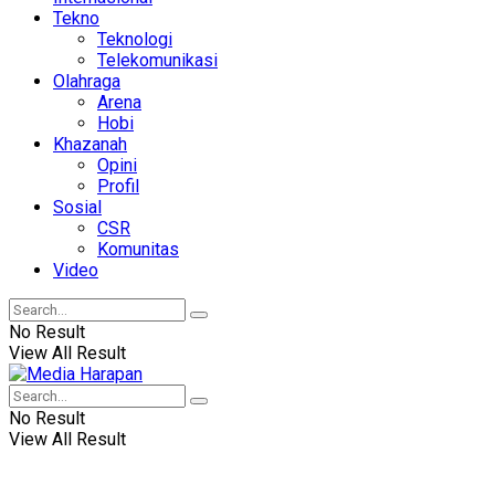
Tekno
Teknologi
Telekomunikasi
Olahraga
Arena
Hobi
Khazanah
Opini
Profil
Sosial
CSR
Komunitas
Video
No Result
View All Result
No Result
View All Result