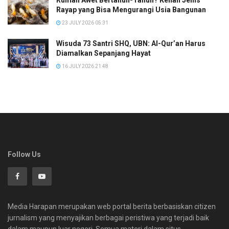
Rayap yang Bisa Mengurangi Usia Bangunan
23 JULY 2026 05:31
Wisuda 73 Santri SHQ, UBN: Al-Qur’an Harus
Diamalkan Sepanjang Hayat
16 JULY 2026 21:48
Follow Us
Media Harapan merupakan web portal berita berbasiskan citizen
jurnalism yang menyajikan berbagai peristiwa yang terjadi baik
dalam maupun luar negeri. Semua materi dalam situs