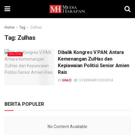
Home
Tag
Zulhas
Tag:
Zulhas
Dibalik Kongres V PAN: Antara
POLITIK
Kemenangan ZulHas dan
Kepiawaian Politisi Senior Amien
Rais
BY
GHAZI
13 FEBRUARY 2020 09:54
BERITA POPULER
No Content Available