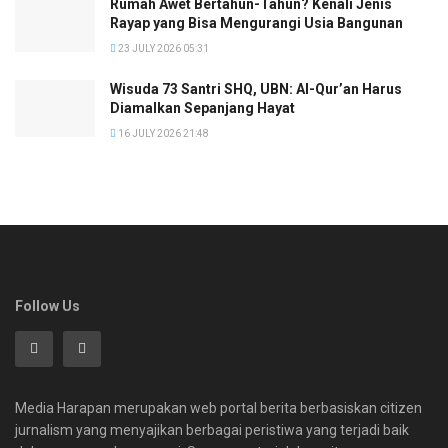
Rumah Awet Bertahun-Tahun? Kenali Jenis
Rayap yang Bisa Mengurangi Usia Bangunan
23 JULY 2026 05:31
Wisuda 73 Santri SHQ, UBN: Al-Qur’an Harus
Diamalkan Sepanjang Hayat
16 JULY 2026 21:48
Follow Us
Media Harapan merupakan web portal berita berbasiskan citizen
jurnalism yang menyajikan berbagai peristiwa yang terjadi baik