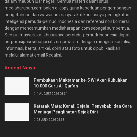
dalam maupun luar negeri. Semua materi dalam situs
mediaharapan.com boleh di copy guna keperluan pengembangan
pengetahuan dan wawasan masyarakat khususnya peningkatan
inteligensi pemuda-pemudi Indonesia dan referensi non komersil
dengan mencantumkan mediaharapan.com sebagai sumbernya.
Semua masyarakat khususnya pemuda-pemudi Indonesia dapat
berpartisipasi sebagai citizen jurnalism dengan mengirimkan rilis,
informasi, berita, artikel, opini atau foto untuk dipublikasikan
melalui alamat email Redaksi.
Recent News
Pembukaan Muktamar ke-5 WI Akan Kukuhkan
10.000 Guru Al-Qur’an
4 AUGUST 2026 08:31
Katarak Mata: Kenali Gejala, Penyebab, dan Cara
Menjaga Penglihatan Sejak Dini
23 JULY 2026 05:33