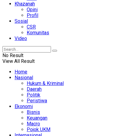
Khazanah
Opini
Profil
Sosial
CSR
Komunitas
Video
No Result
View All Result
Home
Nasional
Hukum & Kriminal
Daerah
Politik
Peristiwa
Ekonomi
Bisnis
Keuangan
Macro
Pojok UKM
Internasional