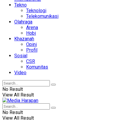
Tekno
Teknologi
Telekomunikasi
Olahraga
Arena
Hobi
Khazanah
Opini
Profil
Sosial
CSR
Komunitas
Video
No Result
View All Result
No Result
View All Result