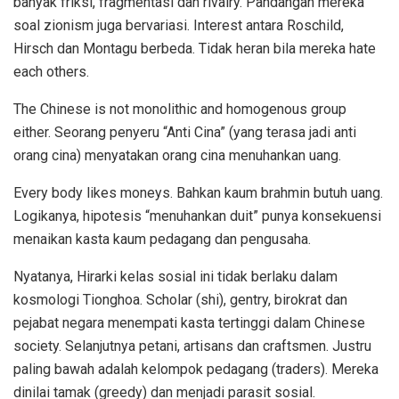
banyak friksi, fragmentasi dan rivalry. Pandangan mereka
soal zionism juga bervariasi. Interest antara Roschild,
Hirsch dan Montagu berbeda. Tidak heran bila mereka hate
each others.
The Chinese is not monolithic and homogenous group
either. Seorang penyeru “Anti Cina” (yang terasa jadi anti
orang cina) menyatakan orang cina menuhankan uang.
Every body likes moneys. Bahkan kaum brahmin butuh uang.
Logikanya, hipotesis “menuhankan duit” punya konsekuensi
menaikan kasta kaum pedagang dan pengusaha.
Nyatanya, Hirarki kelas sosial ini tidak berlaku dalam
kosmologi Tionghoa. Scholar (shi), gentry, birokrat dan
pejabat negara menempati kasta tertinggi dalam Chinese
society. Selanjutnya petani, artisans dan craftsmen. Justru
paling bawah adalah kelompok pedagang (traders). Mereka
dinilai tamak (greedy) dan menjadi parasit sosial.