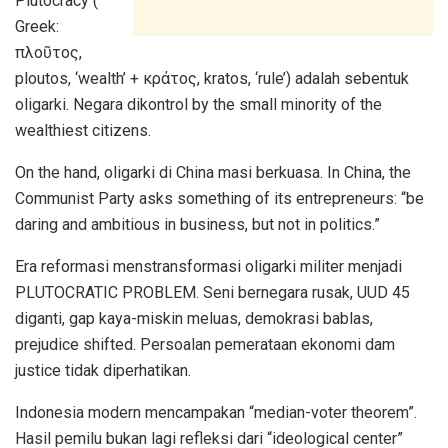
Plutocracy (
Greek:
πλοῦτος,
ploutos, ‘wealth’ + κράτος, kratos, ‘rule’) adalah sebentuk
oligarki. Negara dikontrol by the small minority of the
wealthiest citizens.
On the hand, oligarki di China masi berkuasa. In China, the
Communist Party asks something of its entrepreneurs: “be
daring and ambitious in business, but not in politics.”
Era reformasi menstransformasi oligarki militer menjadi
PLUTOCRATIC PROBLEM. Seni bernegara rusak, UUD 45
diganti, gap kaya-miskin meluas, demokrasi bablas,
prejudice shifted. Persoalan pemerataan ekonomi dam
justice tidak diperhatikan.
Indonesia modern mencampakan “median-voter theorem”.
Hasil pemilu bukan lagi refleksi dari “ideological center”