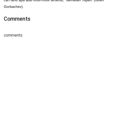
cari tahu apa ada motif-motif tertentu,” demikian Yupen. (Goeh
Gorbachev).
Comments
comments