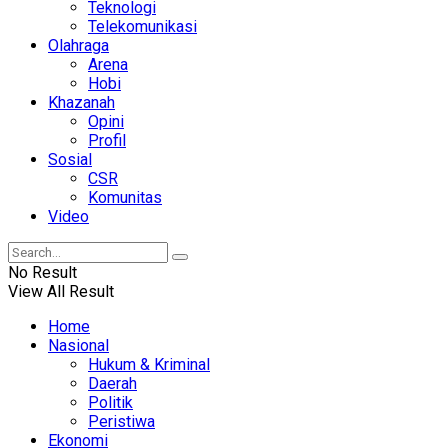
Teknologi
Telekomunikasi
Olahraga
Arena
Hobi
Khazanah
Opini
Profil
Sosial
CSR
Komunitas
Video
No Result
View All Result
Home
Nasional
Hukum & Kriminal
Daerah
Politik
Peristiwa
Ekonomi