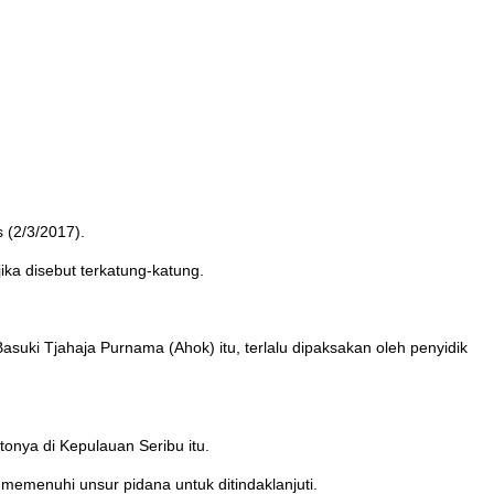
 (2/3/2017).
jika disebut terkatung-katung.
suki Tjahaja Purnama (Ahok) itu, terlalu dipaksakan oleh penyidik
onya di Kepulauan Seribu itu.
 memenuhi unsur pidana untuk ditindaklanjuti.