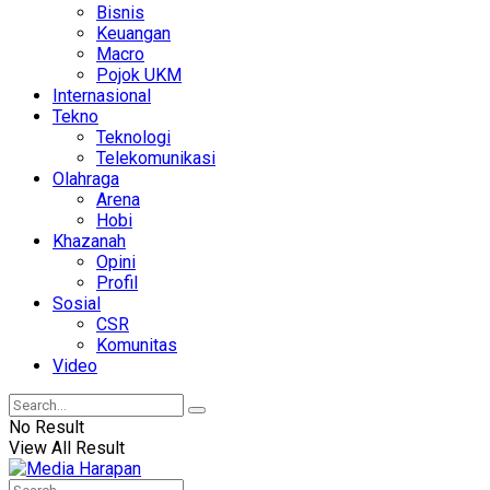
Bisnis
Keuangan
Macro
Pojok UKM
Internasional
Tekno
Teknologi
Telekomunikasi
Olahraga
Arena
Hobi
Khazanah
Opini
Profil
Sosial
CSR
Komunitas
Video
No Result
View All Result