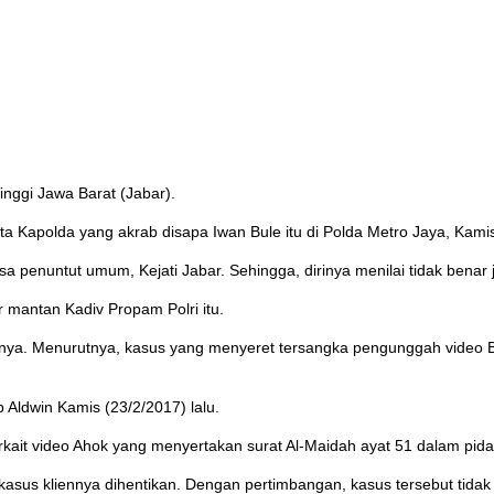
inggi Jawa Barat (Jabar).
ta Kapolda yang akrab disapa Iwan Bule itu di Polda Metro Jaya, Kamis
ksa penuntut umum, Kejati Jabar. Sehingga, dirinya menilai tidak benar 
ur mantan Kadiv Propam Polri itu.
ennya. Menurutnya, kasus yang menyeret tersangka pengunggah video Ba
p Aldwin Kamis (23/2/2017) lalu.
rkait video Ahok yang menyertakan surat Al-Maidah ayat 51 dalam pidat
r kasus kliennya dihentikan. Dengan pertimbangan, kasus tersebut tidak