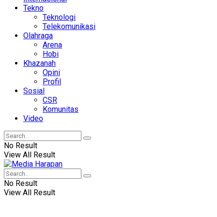
Tekno
Teknologi
Telekomunikasi
Olahraga
Arena
Hobi
Khazanah
Opini
Profil
Sosial
CSR
Komunitas
Video
No Result
View All Result
No Result
View All Result