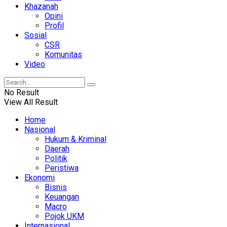
Khazanah
Opini
Profil
Sosial
CSR
Komunitas
Video
No Result
View All Result
Home
Nasional
Hukum & Kriminal
Daerah
Politik
Peristiwa
Ekonomi
Bisnis
Keuangan
Macro
Pojok UKM
Internasional