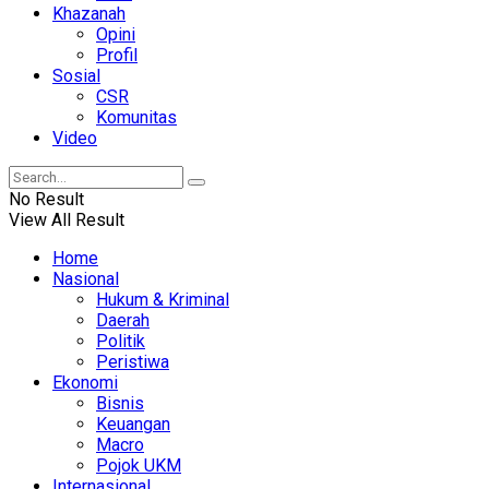
Khazanah
Opini
Profil
Sosial
CSR
Komunitas
Video
No Result
View All Result
Home
Nasional
Hukum & Kriminal
Daerah
Politik
Peristiwa
Ekonomi
Bisnis
Keuangan
Macro
Pojok UKM
Internasional