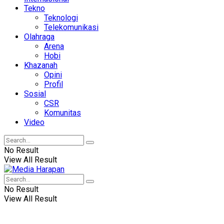
Tekno
Teknologi
Telekomunikasi
Olahraga
Arena
Hobi
Khazanah
Opini
Profil
Sosial
CSR
Komunitas
Video
No Result
View All Result
No Result
View All Result