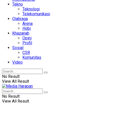
Tekno
Teknologi
Telekomunikasi
Olahraga
Arena
Hobi
Khazanah
Opini
Profil
Sosial
CSR
Komunitas
Video
No Result
View All Result
No Result
View All Result