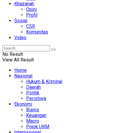
Khazanah
Opini
Profil
Sosial
CSR
Komunitas
Video
No Result
View All Result
Home
Nasional
Hukum & Kriminal
Daerah
Politik
Peristiwa
Ekonomi
Bisnis
Keuangan
Macro
Pojok UKM
Internasional