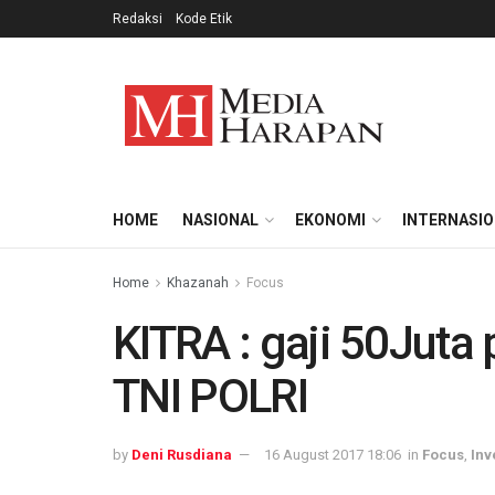
Redaksi
Kode Etik
HOME
NASIONAL
EKONOMI
INTERNASI
Home
Khazanah
Focus
KITRA : gaji 50Jut
TNI POLRI
by
Deni Rusdiana
16 August 2017 18:06
in
Focus
,
Inv