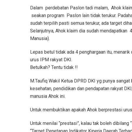
Dalam perdebatan Paslon tadi malam, Ahok klai
seakan program Paslon lain tidak terukur. Padah
sudah terpilih pasti semua terukur, ada target dih
Selanjutnya, Ahok klaim dia sudah mendapatkan 
Manusia).
Lepas betul tidak ada 4 penghargaan itu, menarik 
urus IPM rakyat DKI.
Betulkah? Tentu tidak !!
M.Taufiq Wakil Ketua DPRD DKI yg punya sangat
kesehatan, pendidikan dan pendapatan rakyat DK
manusia Ahok ini.
Untuk membuktikan apakah Ahok berprestasi urus IP
Untuk menilai “prestasi”, kalau tak boleh dibilan
“Target Penetapan Indikator Kinerja Daerah Terh