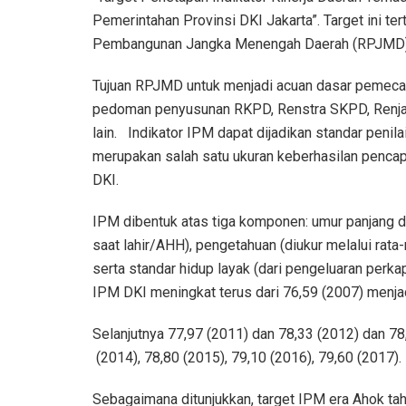
Pemerintahan Provinsi DKI Jakarta”. Target ini t
Pembangunan Jangka Menengah Daerah (RPJMD) P
Tujuan RPJMD untuk menjadi acuan dasar pemeca
pedoman penyusunan RKPD, Renstra SKPD, Renj
lain. Indikator IPM dapat dijadikan standar peni
merupakan salah satu ukuran keberhasilan penca
DKI.
IPM dibentuk atas tiga komponen: umur panjang d
saat lahir/AHH), pengetahuan (diukur melalui rat
serta standar hidup layak (dari pengeluaran perk
IPM DKI meningkat terus dari 76,59 (2007) menjad
Selanjutnya 77,97 (2011) dan 78,33 (2012) dan 78
(2014), 78,80 (2015), 79,10 (2016), 79,60 (2017).
Sebagaimana ditunjukkan, target IPM era Ahok ta