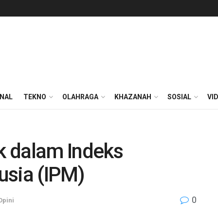
ONAL
TEKNO
OLAHRAGA
KHAZANAH
SOSIAL
VI
k dalam Indeks
sia (IPM)
0
Opini