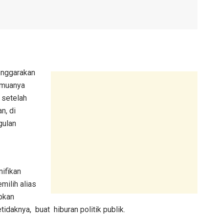
enggarakan
emuanya
 setelah
n, di
gulan
nifikan
ilih alias
pkan
idaknya, buat hiburan politik publik.