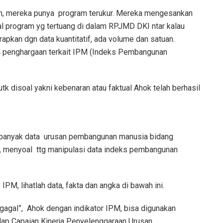
m, mereka punya program terukur. Mereka mengesankan
al program yg tertuang di dalam RPJMD DKI ntar kalau
arapkan dgn data kuantitatif, ada volume dan satuan.
4 penghargaan terkait IPM (Indeks Pembangunan
utk disoal yakni kebenaran atau faktual Ahok telah berhasil
 banyak data urusan pembangunan manusia bidang
I, menyoal ttg manipulasi data indeks pembangunan
M, lihatlah data, fakta dan angka di bawah ini.
g “gagal”, Ahok dengan indikator IPM, bisa digunakan
adap Capaian Kinerja Penyelenggaraan Urusan