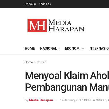
Redaksi
Kode Etik
HOME
NASIONAL
EKONOMI
INTERNASI
Home
Citizen
Menyoal Klaim Aho
Pembangunan Manu
by
Media Harapan
14 January 2017 13:47
in
Citizen
,