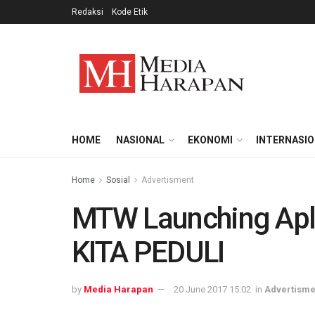
Redaksi
Kode Etik
HOME
NASIONAL
EKONOMI
INTERNASI
Home
Sosial
Advertisment
MTW Launching Apli
KITA PEDULI
by
Media Harapan
20 June 2017 15:02
in
Advertisme