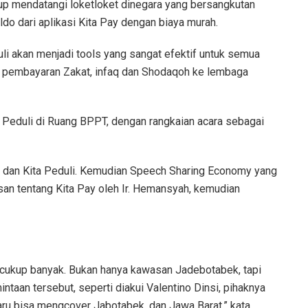
up mendatangi loketloket dinegara yang bersangkutan
do dari aplikasi Kita Pay dengan biaya murah.
i akan menjadi tools yang sangat efektif untuk semua
n pembayaran Zakat, infaq dan Shodaqoh ke lembaga
 Peduli di Ruang BPPT, dengan rangkaian acara sebagai
y dan Kita Peduli. Kemudian Speech Sharing Economy yang
san tentang Kita Pay oleh Ir. Hemansyah, kemudian
t cukup banyak. Bukan hanya kawasan Jadebotabek, tapi
ntaan tersebut, seperti diakui Valentino Dinsi, pihaknya
 baru bisa mengcover Jabotabek, dan Jawa Barat,” kata