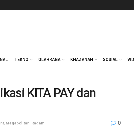
ONAL
TEKNO
OLAHRAGA
KHAZANAH
SOSIAL
VI
kasi KITA PAY dan
0
nt
,
Megapolitan
,
Ragam