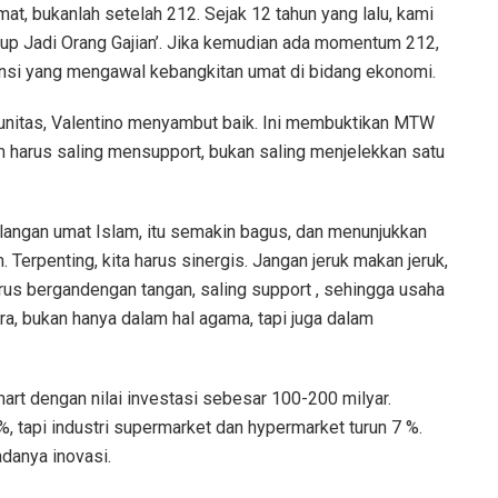
 bukanlah setelah 212. Sejak 12 tahun yang lalu, kami
p Jadi Orang Gajian’. Jika kemudian ada momentum 212,
 Dinsi yang mengawal kebangkitan umat di bidang ekonomi.
munitas, Valentino menyambut baik. Ini membuktikan MTW
m harus saling mensupport, bukan saling menjelekkan satu
alangan umat Islam, itu semakin bagus, dan menunjukkan
 Terpenting, kita harus sinergis. Jangan jeruk makan jeruk,
rus bergandengan tangan, saling support , sehingga usaha
a, bukan hanya dalam hal agama, tapi juga dalam
t dengan nilai investasi sebesar 100-200 milyar.
-17%, tapi industri supermarket dan hypermarket turun 7 %.
adanya inovasi.