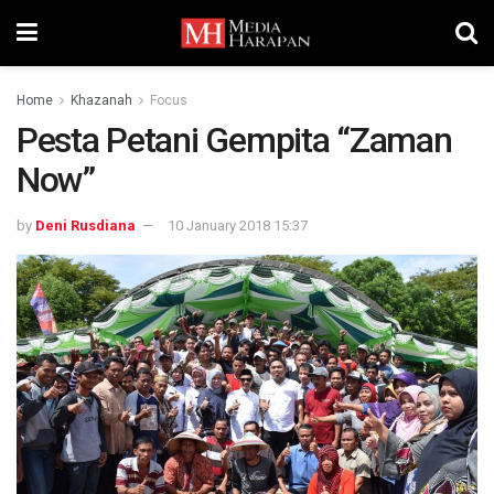
Home
Khazanah
Focus
Pesta Petani Gempita “Zaman
Now”
by
Deni Rusdiana
10 January 2018 15:37