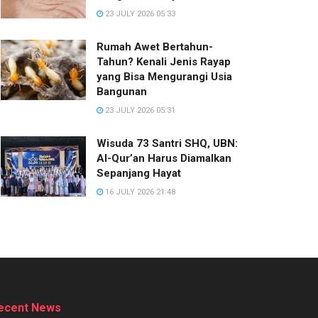
23 JULY 2026 05:33
Rumah Awet Bertahun-
Tahun? Kenali Jenis Rayap
yang Bisa Mengurangi Usia
Bangunan
23 JULY 2026 05:31
Wisuda 73 Santri SHQ, UBN:
Al-Qur’an Harus Diamalkan
Sepanjang Hayat
16 JULY 2026 21:48
ecent News