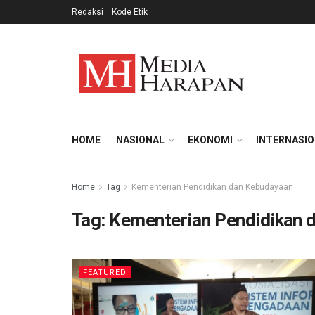
Redaksi
Kode Etik
HOME
NASIONAL
EKONOMI
INTERNASI
Home
Tag
Kementerian Pendidikan dan Kebudayaan
Tag:
Kementerian Pendidikan 
FEATURED