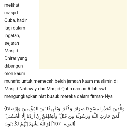
melihat
masjid
Quba, hadir
lagi dalam
ingatan,
sejarah
Masjid
Dhirar yang
dibangun
oleh kaum
munafiq untuk memecah belah jamaah kaum muslimin di
Masjid Nabawiy dan Masjid Quba namun Allah swt
mengungkapkan niat busuk mereka dalam firman-Nya:
{وَالَّذِينَ اتَّخَذُوا مَسْجِدًا ضِرَارًا وَكُفْرًا وَتَفْرِيقًا بَيْنَ الْمُؤْمِنِينَ وَإِرْصَادًا
لِّمَنْ حَارَبَ اللَّهَ وَرَسُولَهُ مِن قَبْلُ ۚ وَلَيَحْلِفُنَّ إِنْ أَرَدْنَا إِلَّا الْحُسْنَىٰ ۖ
وَاللَّهُ يَشْهَدُ إِنَّهُمْ لَكَاذِبُونَ} [التوبة : 107]