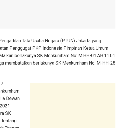
Pengadilan Tata Usaha Negara (PTUN) Jakarta yang
ugatan Penggugat PKP Indonesia Pimpinan Ketua Umum
atalkan berlakunya SK Menkumham No: M.HH-01.AH.11.01
s juga membatalkan berlakunya SK Menkumham No. M-HH-28
17
 Menkumham
lia Dewan
-2021
ra SK
 tentang