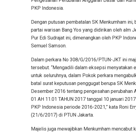
Pengesahan Perubahan Anggaran Dasar dan Rum
PKP Indonesia.
Dengan putusan pembatalan SK Menkumham ini, b
partai warisan Bang Yos yang didirikan oleh alm J
Pur Edi Sudrajat ini, dimenangkan oleh PKP Ind
Semuel Samson.
Dalam perkara No 308/G/2016/PTUN-JKT ini maj
tersebut. “Mengadili dalam eksepsi menyatakan ek
untuk seluruhnya, dalam Pokok perkara mengabul
batal surat keputusan penggugat berupa SK Me
Desember 2016 tentang pengesahan perubahan
01 AH 11.01 TAHUN 2017 tanggal 10 januari 201
PKP Indonesia periode 2016-2021,” kata Roni Er
(21/6/2017) di PTUN Jakarta.
Majelis juga mewajibkan Menkumham mencabut ke