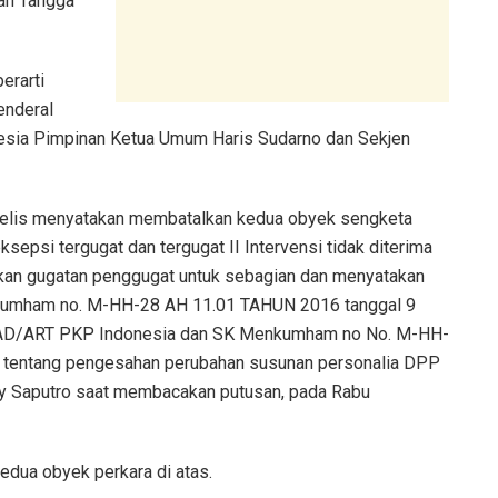
ah Tangga
erarti
enderal
onesia Pimpinan Ketua Umum Haris Sudarno dan Sekjen
elis menyatakan membatalkan kedua obyek sengketa
sepsi tergugat dan tergugat II Intervensi tidak diterima
kan gugatan penggugat untuk sebagian dan menyatakan
nkumham no. M-HH-28 AH 11.01 TAHUN 2016 tanggal 9
 AD/ART PKP Indonesia dan SK Menkumham no No. M-HH-
7 tentang pengesahan perubahan susunan personalia DPP
ry Saputro saat membacakan putusan, pada Rabu
dua obyek perkara di atas.