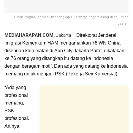
Pihak Imigrasi berhasil menangkap PSK warga negara asing di sejumlah
daerah
​MEDIAHARAPAN.COM,
Jakarta –
Direktorat Jenderal
Imigrasi Kemenkum HAM mengamankan 76 WN China
disebuah klub malan di Aun City Jakarta Barat, dikatakan
ke 76 orang yang ditangkap itu datang ke Indonesia
dengan beragam motif. Dan ada yang datang ke Indonesia
memang untuk menjadi PSK (Pekerja Sex Komersial)
“Ada yang
profesional
memang,
PSK
profesional.
Artinya,